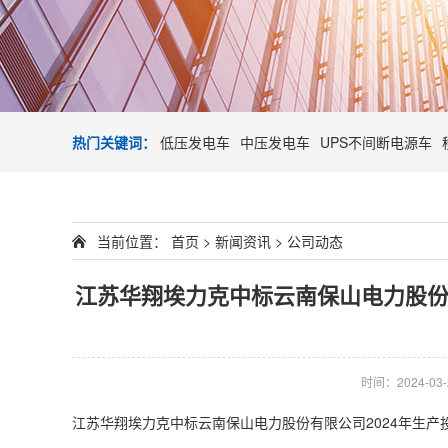
热门关键词：
低压发电车
中压发电车
UPS不间断电源车
当前位置：
首页
>
新闻资讯
>
公司动态
江苏华翔埃力克中标云南保山电力股份有
时间：2024-03-2
江苏华翔埃力克中标云南保山电力股份有限公司2024年生产