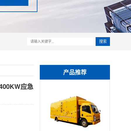
搜索
产品推荐
00KW应急