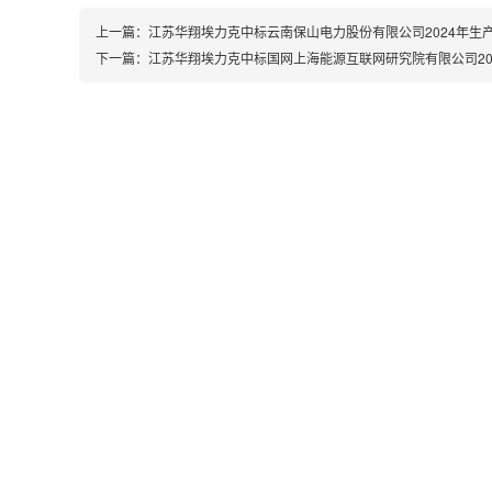
上一篇：
江苏华翔埃力克中标云南保山电力股份有限公司2024年生
下一篇：
江苏华翔埃力克中标国网上海能源互联网研究院有限公司20