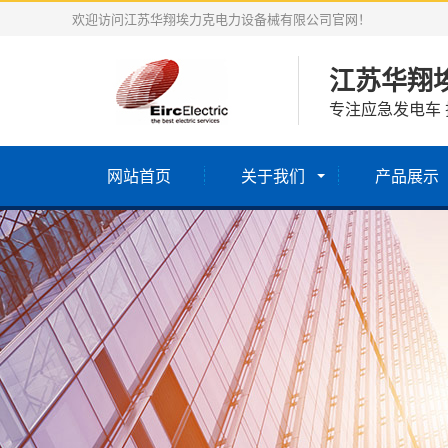
欢迎访问江苏华翔埃力克电力设备械有限公司官网！
江苏华翔
专注应急发电车 
网站首页
关于我们
产品展示