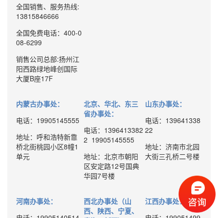
全国销售、服务热线:
13815846666
全国免费电话：400-0
08-6299
销售公司总部:扬州江
阳西路绿地峰创国际
大厦B座17F
内蒙古办事处：
北京、华北、东三
山东办事处：
省办事处：
电话：19905145555
电话：139641338
电话：1396413382
22
地址：呼和浩特新靠
2 19905145555
桥北街桃园小区8幢1
地址：济南市北园
单元
地址：北京市朝阳
大街三孔桥二号楼
区安定路12号国典
华园7号楼
河南办事处：
西北办事处（山
江西办事处：
西、陕西、宁夏、
电话：19905140514
电话：199051499