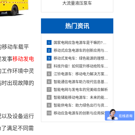
大流量液压泵车
热门资讯
国家电网应急电源车是干嘛的?它具备哪些特点和作用性?
1
的移动车载平
移动式应急电源车的创新应用与发展
2
突发事
移动发电
移动式发电车：绿色能源的理想解决方案
3
科技升级！如何提升移动抢险车的效率
4
的工作环境中灵
江铃电源车：移动电力解决方案的新时代
5
临时出现故障的
智能通信电源车助力现代信息基础设施
6
智能电网与发电车的完美结合解析
7
智能储能移动电源车：未来的能源解决方案
8
智能供电车：助力绿色出行与资源优化
9
移动应急电源车的创新与应用探索
10
况以及设备运行
为了满足不同需